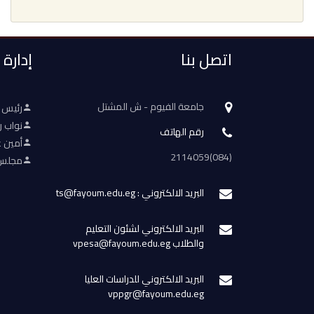
اتصل بنا
إدارة
جامعة الفيوم - ش المشتل
رئيس 
نواب ر
رقم الهاتف
أمين ع
(084)2114059
مجلس 
البريد الالكتروني : ts@fayoum.edu.eg
البريد الالكتروني لشئون التعليم
والطلاب vpesa@fayoum.edu.eg
البريد الالكتروني للدراسات العليا
vppgr@fayoum.edu.eg