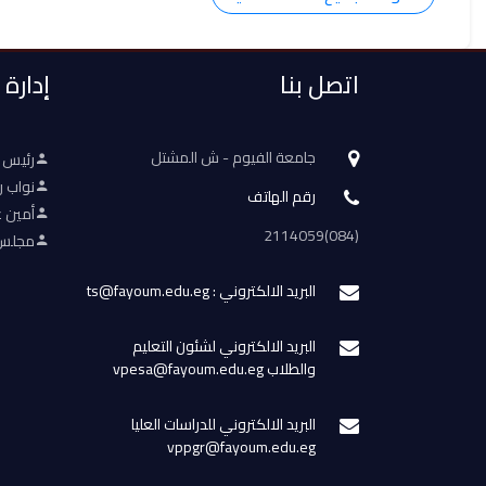
اتصل بنا
إدارة
جامعة الفيوم - ش المشتل
رئيس 
نواب ر
رقم الهاتف
أمين ع
(084)2114059
مجلس 
البريد الالكتروني : ts@fayoum.edu.eg
البريد الالكتروني لشئون التعليم
والطلاب vpesa@fayoum.edu.eg
البريد الالكتروني للدراسات العليا
vppgr@fayoum.edu.eg