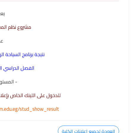
يع
مشروع نظم المع
ع
نتيجة برنامج السياحة ال
الفصل الدراسي الأول 026
- المستو
للدخول على اللينك الخاص بإعلا
oum.edu.eg/stud_show_result
العودة لجميع اعلانات الكلية