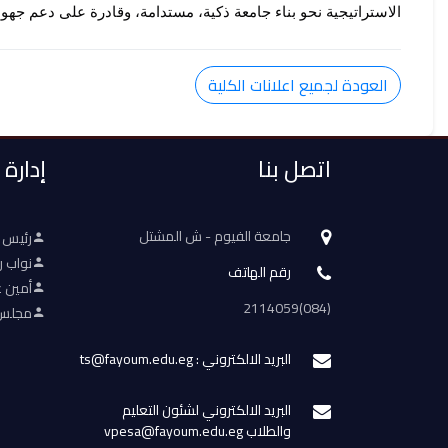
الاستراتيجية نحو بناء جامعة ذكية، مستدامة، وقادرة على دعم جهود
العودة لجميع اعلانات الكلية
اتصل بنا
إدارة
جامعة الفيوم - ش المشتل
رئيس 
نواب ر
رقم الهاتف
أمين ع
(084)2114059
مجلس 
البريد الالكتروني : ts@fayoum.edu.eg
البريد الالكتروني لشئون التعليم
والطلاب vpesa@fayoum.edu.eg