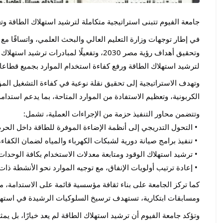
جامعة الفيوم تتبنى استراتيجية متكاملة لترشيد استهلاك الطاقة وتع
لترشيد استهلاك الطاقة ورفع كفاءة استخدام الموارد بجميع قطاعات
الكربونية، وتعظيم الاستفادة من الموارد المتاحة، بما يدعم استدامة
وتتضمن محاور التنفيذ حزمة من الإجراءات العملية، تشمل:
 • التحول التدريجي إلى أنظمة الإضاءة الموفرة للطاقة داخل الحرم الجامعي.
 • تنفيذ برامج صيانة دورية لشبكات الكهرباء والمياه لضمان الكفاءة التشغيلية.
 • ترشيد استهلاك الوقود ومتابعة معدلات الاستخدام بكافة الوحدات.
 • إعادة ترتيب أولويات الإنفاق، مع توجيه الموارد نحو الأنشطة ذات العائد التعليمي والبحثي المباشر.
ومسابقات ابتكارية، تستهدف ترسيخ السلوكيات الرشيدة في استهلاك