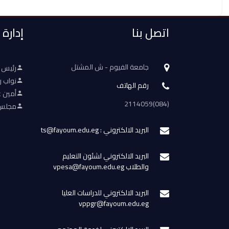
اتصل بنا
إدارة
جامعة الفيوم - ش المشتل
رئيس 
نواب ر
رقم الهاتف
أمين ع
(084)2114059
مجلس 
البريد الالكتروني : ts@fayoum.edu.eg
البريد الالكتروني لشئون التعليم
والطلاب vpesa@fayoum.edu.eg
البريد الالكتروني للدراسات العليا
vppgr@fayoum.edu.eg