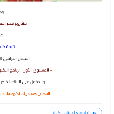
يع
مشروع نظم المع
ع
نتيجة كلي
الفصل الدراسي الثاني 025
- المستوى الأول ( برنامج التكنول
وللدخول على اللينك الخاص بإعلان
oum.edu.eg/stud_show_result
العودة لجميع اعلانات الكلية