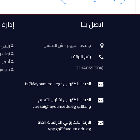
اتصل بنا
إدارة
جامعة الفيوم - ش المشتل
رئيس 
نواب ر
رقم الهاتف
أمين ع
(084)2114059
مجلس 
البريد الالكتروني : ts@fayoum.edu.eg
البريد الالكتروني لشئون التعليم
والطلاب vpesa@fayoum.edu.eg
البريد الالكتروني للدراسات العليا
vppgr@fayoum.edu.eg