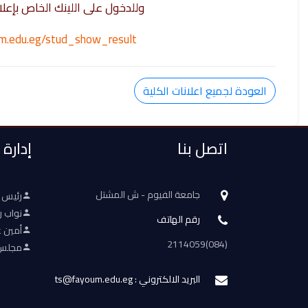
وللدخول على اللينك الخاص بإعلا
oum.edu.eg/stud_show_result
العودة لجميع اعلانات الكلية
اتصل بنا
إدارة
جامعة الفيوم - ش المشتل
رئيس 
نواب ر
رقم الهاتف
أمين ع
(084)2114059
مجلس 
البريد الالكتروني : ts@fayoum.edu.eg