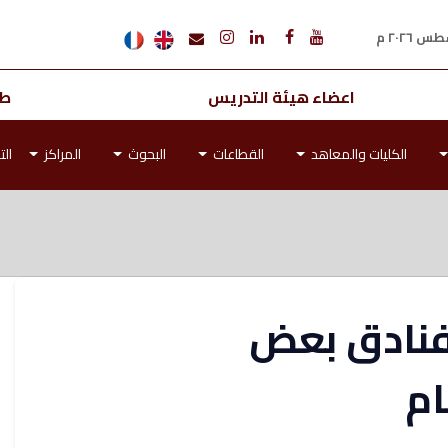
اعضاء هيئة التدريس
طل
الكليات والمعاهد
القطاعات
البحوث
المراكز
الت
لفنادق بعض
ام