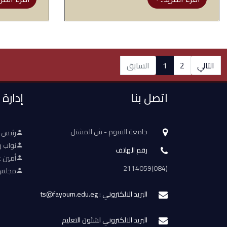
التالي
2
1
السابق
اتصل بنا
إدارة
جامعة الفيوم - ش المشتل
رئيس 
نواب ر
رقم الهاتف
أمين ع
(084)2114059
مجلس 
البريد الالكتروني : ts@fayoum.edu.eg
البريد الالكتروني لشئون التعليم