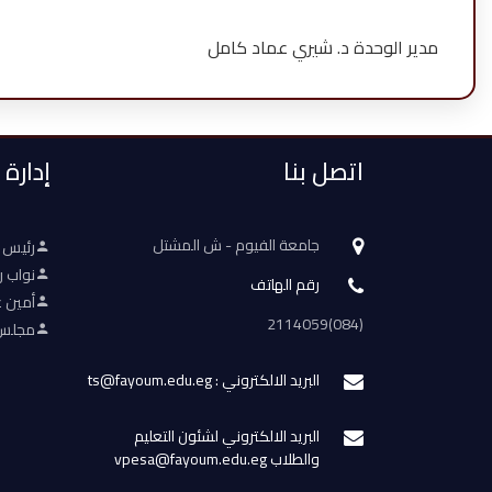
مدير الوحدة د. شيري عماد كامل
اتصل بنا
إدارة
جامعة الفيوم - ش المشتل
رئيس 
نواب ر
رقم الهاتف
أمين ع
(084)2114059
مجلس 
البريد الالكتروني : ts@fayoum.edu.eg
البريد الالكتروني لشئون التعليم
والطلاب vpesa@fayoum.edu.eg