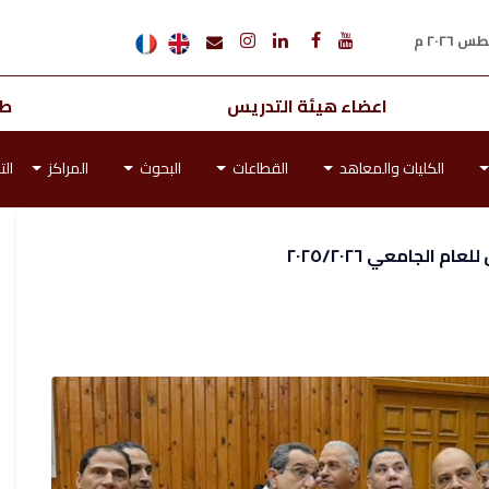
اعضاء هيئة التدريس
طل
الكليات والمعاهد
القطاعات
البحوث
المراكز
الت
لجامعي ٢٠٢٥/٢٠٢٦