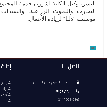
النسر، وكيل الكلية لشؤون خدمة المجتمع و
التجارب والبحوث الزراعية، والسيدا
مؤسسة "دلتا" لريادة الأعمال
.
خبر
اتصل بنا
إدارة
جامعة الفيوم - ش المشتل
رئيس 
نواب ر
رقم الهاتف
أمين ع
(084)2114059
مجلس 