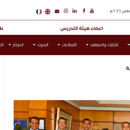
اعضاء هيئة التدريس
طل
الكليات والمعاهد
القطاعات
البحوث
المراكز
الت
ة