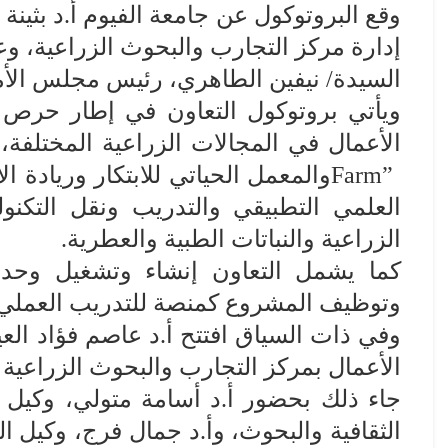
وقع البروتوكول عن جامعة الفيوم أ.د بثي
إدارة مركز التجارب والبحوث الزراعية، وع
السيدة/ نيفين الطاهري، رئيس مجلس الأم
ويأتي بروتوكول التعاون في إطار حرص جا
الأعمال في المجالات الزراعية المختلفة،
Farm”
والمعمل الحياتي للابتكار وريادة 
العلمي التطبيقي والتدريب ونقل التكنول
الزراعية والنباتات الطبية والعطرية
.
كما يشمل التعاون إنشاء وتشغيل وحدات
وتوظيف المشروع كمنصة للتدريب العملي و
وفي ذات السياق افتتح أ.د عاصم فؤاد العي
الأعمال بمركز التجارب والبحوث الزراعية ب
جاء ذلك بحضور أ.د أسامة متولي، وكيل ا
الثقافية والبحوث، وأ.د جمال فرج، وكيل ا