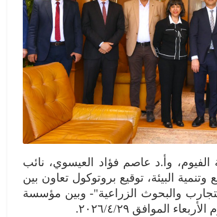
الفيوم، وأ.د عاصم فؤاد العيسوي، نائب
تنمية البيئة، توقيع بروتوكول تعاون بين
التجارب والبحوث الزراعية"- وبين مؤسسة
عاء الموافق ٢٠٢٦/٤/٢٩
.