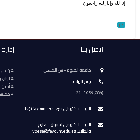
إنا لله وإنا إليه راجعون
خبر
اتصل بنا
إدارة
جامعة الفيوم - ش المشتل
رئيس 
نواب ر
رقم الهاتف
أمين ع
(084)2114059
مجلس 
البريد الالكتروني : ts@fayoum.edu.eg
البريد الالكتروني لشئون التعليم
والطلاب vpesa@fayoum.edu.eg