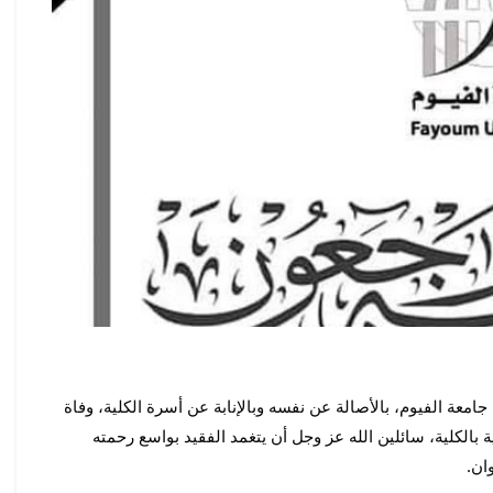
ببالغ الحزن والأسى ينعي أ.د أحمد محمد أبو ريه ، عميد كلية الآداب جامعة الفيوم، بالأصالة عن نفسه وبالإنابة عن أسرة الكلية، وفاة 
أخ/ الدكتور سيد رجب ، مدرس اللغة الفرنسية بقسم اللغة الفرنسية بالكلية، سائلين الله عز وجل أن يتغمد الفقيد بواسع رحمته 
ان.