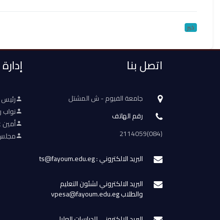
خبر
اتصل بنا
إدارة
جامعة الفيوم - ش المشتل
رئيس 
نواب ر
رقم الهاتف
أمين ع
(084)2114059
مجلس 
البريد الالكتروني : ts@fayoum.edu.eg
البريد الالكتروني لشئون التعليم
والطلاب vpesa@fayoum.edu.eg
البريد الالكتروني للدراسات العليا