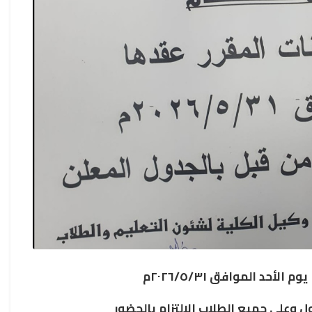
أحد الموافق ٢٠٢٦/٥/٣١م
ول وعلى جميع الطلاب الالتزام بالحضور