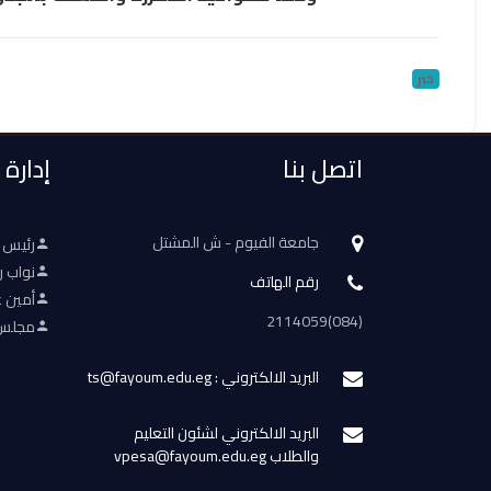
خبر
اتصل بنا
إدارة
جامعة الفيوم - ش المشتل
رئيس 
نواب ر
رقم الهاتف
أمين ع
(084)2114059
مجلس 
البريد الالكتروني : ts@fayoum.edu.eg
البريد الالكتروني لشئون التعليم
والطلاب vpesa@fayoum.edu.eg