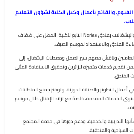
الفيوم، والقائم بأعمال وكيل الكلية لشؤون التعليم
لاب،
قام سيادته بزيارة تفقدية لمتابعة أعمال الصيانة والتطوير والإشغالات بفندق Norias التابع للكلية، المطل على ضفاف
فاءة الفندق والاستعداد لموسم الصيف.
بالعاملين وناقش معهم سير العمل ومعدلات الإشغال، إلى
 يضمن تقديم خدمات متميزة للزائرين وتحقيق الاستفادة المثلى
ت الفندق.
 أعمال التطوير والصيانة الدورية، وتوفير جميع المتطلبات
مستوى الخدمات المقدمة، خاصةً مع تزايد الإقبال خلال موسم
يف.
آتها التدريبية والخدمية، ودعم دورها في خدمة المجتمع
ت السياحية والفندقية.