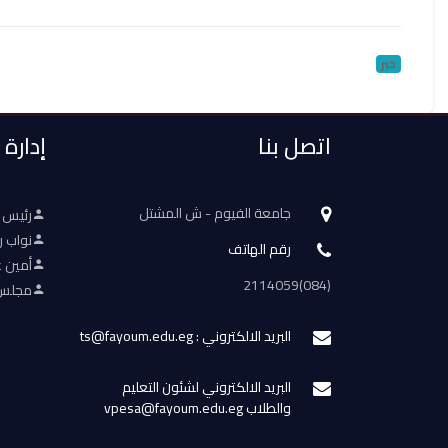
خبر
اتصل بنا
إدارة
جامعة الفيوم - ش المشتل
رئيس 
نواب ر
رقم الهاتف
أمين ع
(084)2114059
مجلس 
البريد الالكتروني : ts@fayoum.edu.eg
البريد الالكتروني لشئون التعليم
والطلاب vpesa@fayoum.edu.eg