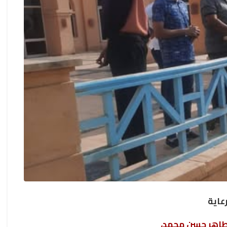
عاية
 طاهر حسن محمد،