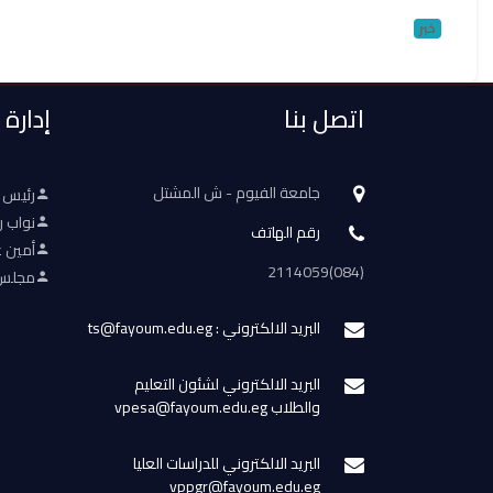
خبر
اتصل بنا
إدارة
جامعة الفيوم - ش المشتل
رئيس 
نواب ر
رقم الهاتف
أمين ع
(084)2114059
مجلس 
البريد الالكتروني : ts@fayoum.edu.eg
البريد الالكتروني لشئون التعليم
والطلاب vpesa@fayoum.edu.eg
البريد الالكتروني للدراسات العليا
vppgr@fayoum.edu.eg