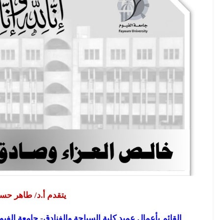
يتقدم أ.د/ طاهر حس
القائم بأعمال عميد كلية السياحة والفنادق- جامعة الفيو