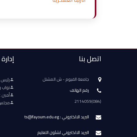
التربية العسكرية
اتصل بنا
إدارة
جامعة الفيوم - ش المشتل
رئيس 
نواب ر
رقم الهاتف
أمين ع
(084)2114059
مجلس 
البريد الالكتروني : ts@fayoum.edu.eg
البريد الالكتروني لشئون التعليم