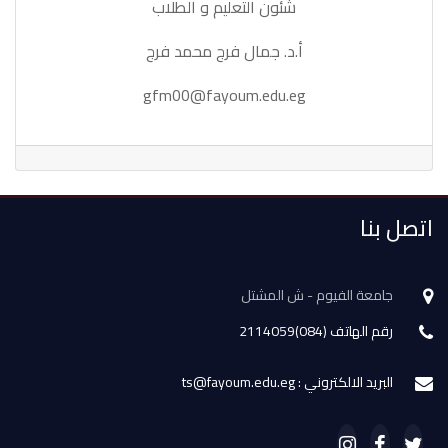
شئون التعليم و الطلاب
أ.د. جمال فرج محمد فرج
gfm00@fayoum.edu.eg
اتصل بنا
جامعة الفيوم - ش المشتل
رقم الهاتف (084)2114059
البريد الالكتروني : ts@fayoum.edu.eg