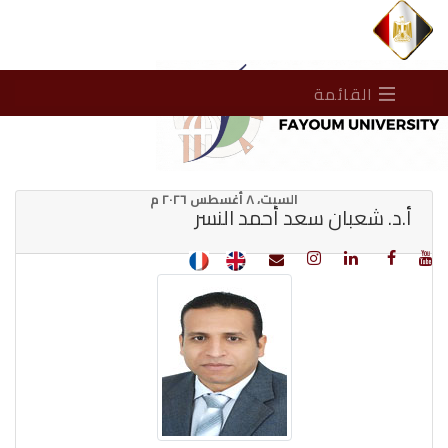
القائمة
السبت، ٨ أغسطس ٢٠٢٦ م
أ.د. شعبان سعد أحمد النسر