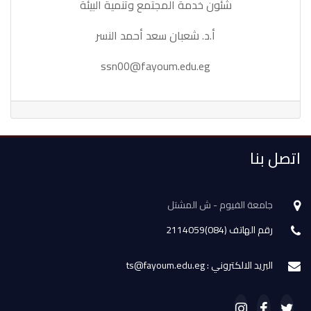
شئون خدمة المجتمع وتنمية البيئة
أ.د. شعبان سعد أحمد النسر
ssn00@fayoum.edu.eg
اتصل بنا
جامعة الفيوم - ش المشتل
رقم الهاتف (084)2114059
البريد الالكتروني : ts@fayoum.edu.eg