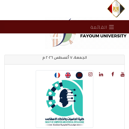
القائمة
الجمعة، ٧ أغسطس ٢٠٢٦ م