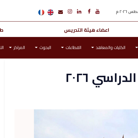
اعضاء هيئة التدريس
طل
الكليات والمعاهد
القطاعات
البحوث
المراكز
الت
راسي ٢٠٢٦