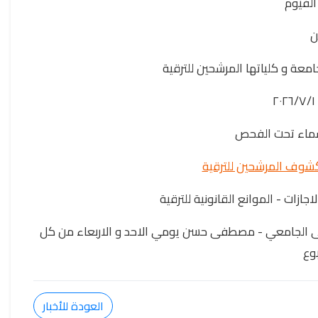
الفيوم
ن
جامعة و كلياتها المرشحين للترقية
٢
اسماء تحت الفحص
كشوف المرشحين للترقية
جازات - الموانع القانونية للترقية
شفى الجامعي - مصطفى حسن يومي الاحد و الاربعاء من كل
وع
العودة للأخبار