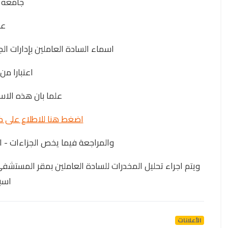
جامعه 
ع
اسماء السادة العاملين بإدارات ال
اعتبارا من ٠٢٦/٧/١
علما بان هذه ال
اضغط هنا للاطلاع على 
والمراجعة فيما يخص الجزاءات - الا
ويتم اجراء تحليل المخدرات للسادة العاملين بمقر المست
اسب
الأعلانات