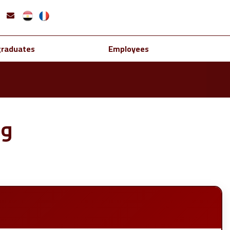
graduates
Employees
وح