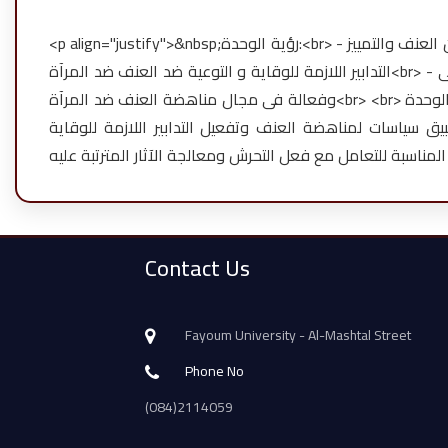
<p align="justify">&nbsp;رؤية الوحدة:<br> - خلق مجتمع اكاديمى وعملى يتسم بالسلمية والزمالة ويخلو من العنف والتمييز<br> - أتخاذ
التدابير اللازمة للوقاية و التوعية ضد العنف ضد المرآة<br> - نشر ثقافة الآحترام والمساواة فى المجتمع الجامعى<br> - بناء كوادر مدربة
وفعالة فى مجال مناهضة العنف ضد المرآة<br> <br> رسالة الوحدة:<br> توفير بيئة تعليمية يخطى فيها أعضاء هيئة الىتدريس والعاملين
بيق سياسات لمناهضة العنف وتفعيل التدابير اللازمة للوقاية
Contact Us
Fayoum University - Al-Mashtal Street
Phone No
(084)2114059