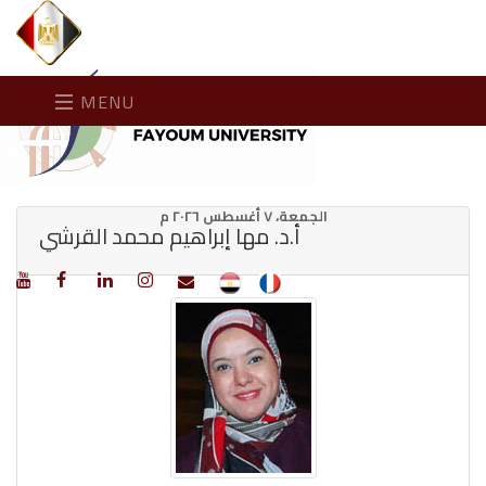
MENU
الجمعة، ٧ أغسطس ٢٠٢٦ م
أ.د. مها إبراهيم محمد القرشي