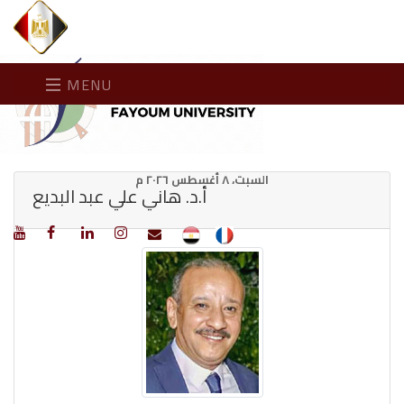
MENU
السبت، ٨ أغسطس ٢٠٢٦ م
أ.د. هاني علي عبد البديع