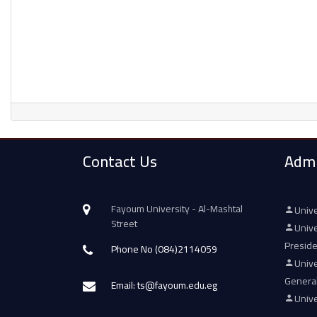
Contact Us
Admi
Fayoum University - Al-Mashtal
Unive
Street
Unive
Presid
Phone No (084)2114059
Unive
Genera
Email: ts@fayoum.edu.eg
Unive