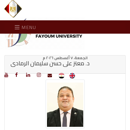
MENU
الجمعة، ٧ أغسطس ٢٠٢٦ م
د. معتز على حسن سليمان الرمادى