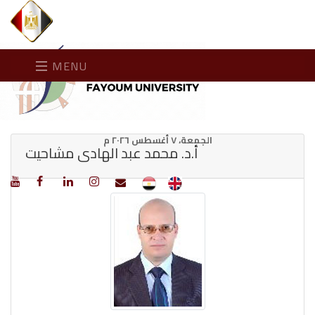
MENU
الجمعة، ٧ أغسطس ٢٠٢٦ م
أ.د. محمد عبد الهادى مشاحيت