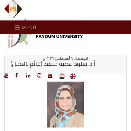
MENU
الجمعة، ٧ أغسطس ٢٠٢٦ م
أ.د. سلوة عطية محمد (قائم بالعمل)