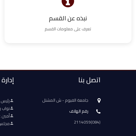
نبذه عن القسم
تعرف على معلومات القسم
اتصل بنا
إدارة
جامعة الفيوم - ش المشتل
رئيس 
نواب ر
رقم الهاتف
أمين ع
(084)2114059
مجلس 