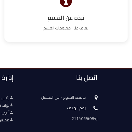
نبذه عن القسم
تعرف على معلومات القسم
اتصل بنا
إدارة
جامعة الفيوم - ش المشتل
رئيس 
نواب ر
رقم الهاتف
أمين ع
(084)2114059
مجلس 