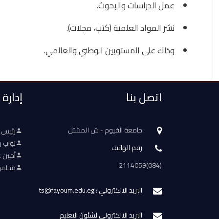
عمل الدراسات والبحوث.
نشر المواد العلمية (كتب، مجلات).
وذلك على المستويين الوطني والعالمي.
اتصل بنا
إدارة
جامعة الفيوم - ش المشتل
رئيس 
نواب ر
رقم الهاتف
أمين ع
(084)2114059
مجلس 
البريد الالكتروني : ts@fayoum.edu.eg
البريد الالكتروني لشئون التعليم