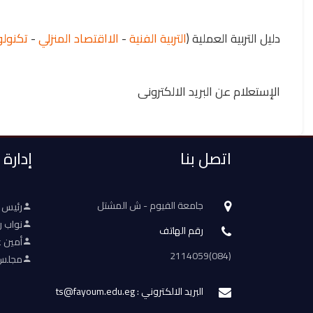
دليل التربية العملية (
التربية الفنية
-
الااقتصاد المنزلي
-
تكنولو
الإستعلام عن البريد الالكترونى
اتصل بنا
إدارة
جامعة الفيوم - ش المشتل
رئيس 
نواب ر
رقم الهاتف
أمين ع
(084)2114059
مجلس 
البريد الالكتروني : ts@fayoum.edu.eg