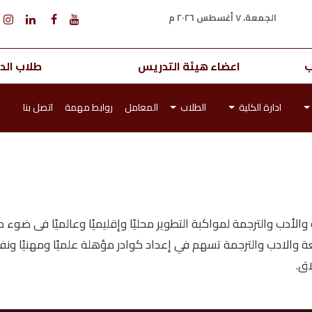
الجمعة، ٧ أغسطس ٢٠٢٦ م
ب
اعضاء هيئة التدريس
طلاب الدر
ادارة الكلية
الطلاب
المعامل
روابط مهمة
اتصل بنا
ا
الأدب والترجمة لمواكبة التطوير محليًا وإقليميًا وعالميًا فى ضوء مع
غة والادب والترجمة تسهم في إعداد كوادر مؤهلة علميًا ومهنيًا ونف
اق.