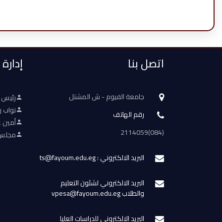
اتصل بنا
إدارة
جامعة الفيوم - ش المشتل
رئيس 
نواب ر
رقم الهاتف
أمين ع
(084)2114059
مجلس 
البريد الالكتروني : ts@fayoum.edu.eg
البريد الالكتروني لشئون التعليم
والطلاب vpesa@fayoum.edu.eg
البريد الالكتروني للدراسات العليا