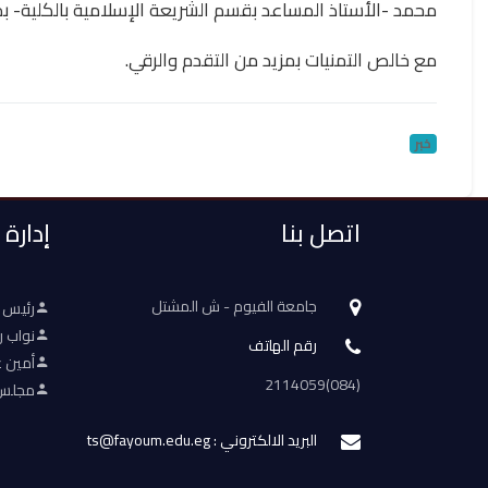
محمد -الأستاذ المساعد بقسم الشريعة الإسلامية بالكلية- ب
مع خالص التمنيات بمزيد من التقدم والرقي.
خبر
اتصل بنا
إدارة
جامعة الفيوم - ش المشتل
رئيس 
نواب ر
رقم الهاتف
أمين ع
(084)2114059
مجلس 
البريد الالكتروني : ts@fayoum.edu.eg