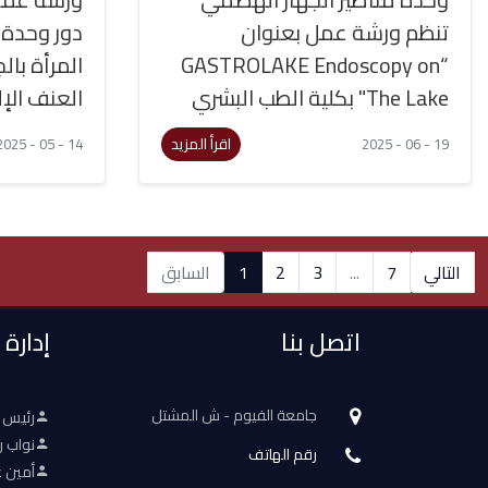
تنظم ورشة عمل بعنوان
دور وحدة
“GASTROLAKE Endoscopy on
المرأة با
The Lake" بكلية الطب البشري
العنف الإل
اقرأ المزيد
14 - 05 - 2025
19 - 06 - 2025
التالي
7
...
3
2
1
السابق
اتصل بنا
إدارة
جامعة الفيوم - ش المشتل
رئيس 
نواب ر
رقم الهاتف
أمين ع