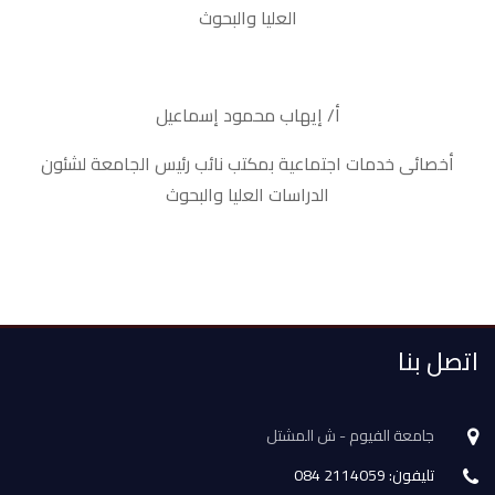
العليا والبحوث
أ/ إيهاب محمود إسماعيل
أخصائى خدمات اجتماعية بمكتب نائب رئيس الجامعة لشئون
الدراسات العليا والبحوث
اتصل بنا
جامعة الفيوم - ش المشتل
تليفون: 2114059 084