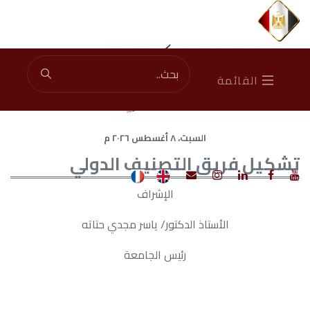
إجمالي الزوار: 45862713
|
الزوار الآن: 1507
القائمة
السبت، ٨ أغسطس ٢٠٢٦ م
تشكيل فريق التصنيف الدولي
الإشراف
الأستاذ الدكتور/ ياسر مجدي حتاته
رئيس الجامعة