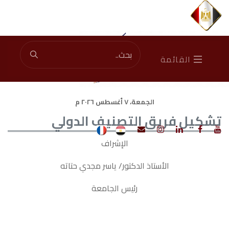
Total Visitors: 45641251
|
Current Visitors: 1628
القائمة
الجمعة، ٧ أغسطس ٢٠٢٦ م
تشكيل فريق التصنيف الدولي
الإشراف
الأستاذ الدكتور/ ياسر مجدي حتاته
رئيس الجامعة