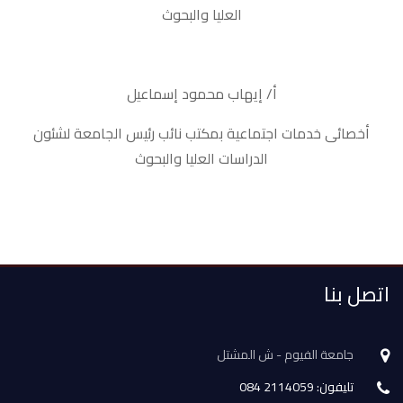
العليا والبحوث
أ/ إيهاب محمود إسماعيل
أخصائى خدمات اجتماعية بمكتب نائب رئيس الجامعة لشئون
الدراسات العليا والبحوث
اتصل بنا
جامعة الفيوم - ش المشتل
تليفون: 2114059 084