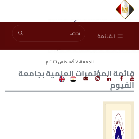
Total Visitors: 45386132
|
Current Visitors: 2003
القائمة
الجمعة، ٧ أغسطس ٢٠٢٦ م
قائمة المؤتمرات العلمية بجامعة
الفيوم