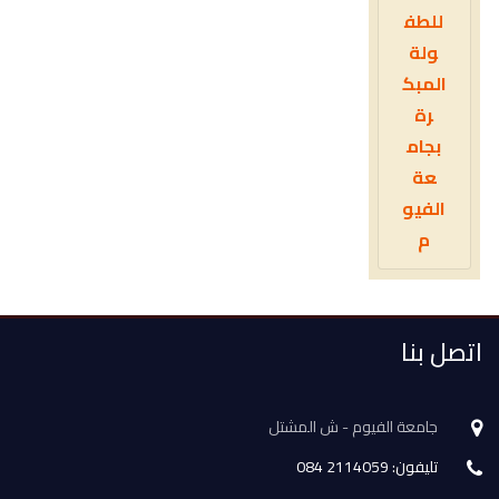
للطف
ولة
المبك
رة
بجام
عة
الفيو
م
اتصل بنا
جامعة الفيوم - ش المشتل
تليفون: 2114059 084