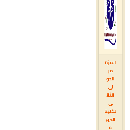
المؤت
مر
الدو
لى
الثان
ى
لكلية
التربي
ة