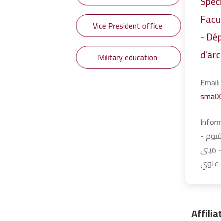
Speci
Facul
Vice President office
- Dé
d'ar
Military education
Ema
sma0
Infor
contact: 
 مبنى
ث علوي
Affili