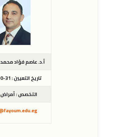
أ.د. عاصم فؤاد محمد
تاريخ التعيين : 31-10-2022م
التخصص : أمراض 
@fayoum.edu.eg