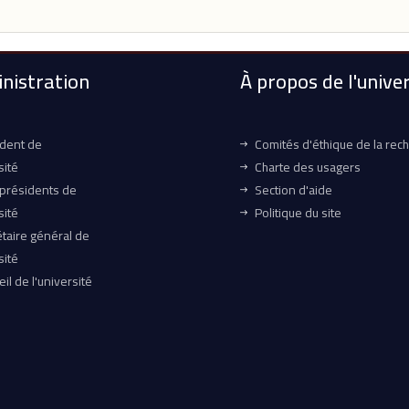
nistration
À propos de l'univer
ident de
Comités d'éthique de la rec
sité
Charte des usagers
-présidents de
Section d'aide
sité
Politique du site
taire général de
sité
il de l'université