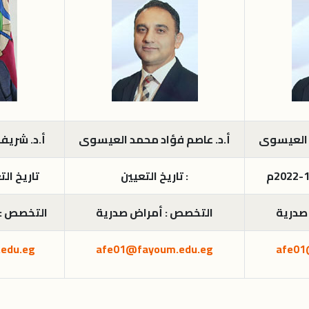
 العيسوى
أ.د. عاصم فؤاد محمد العيسوى
أ.د. شريف
تاريخ التعيين :
تاريخ التعيين :
صدرية
التخصص : أمراض صدرية
التخصص : 
edu.eg
afe01@fayoum.edu.eg
afe01