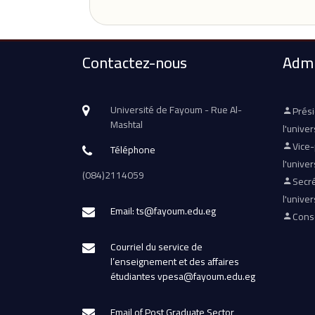
Contactez-nous
Admi
Université de Fayoum - Rue Al-
Prés
Mashtal
l'univer
Vice
Téléphone
l'univer
(084)2114059
Secré
l'univer
Email: ts@fayoum.edu.eg
Conse
Courriel du service de
l’enseignement et des affaires
étudiantes vpesa@fayoum.edu.eg
Email of Post Graduate Sector