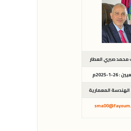
 محمد صبري العطار
 26-1-2025م
الهندسة المعمارية
sma00@fayoum.