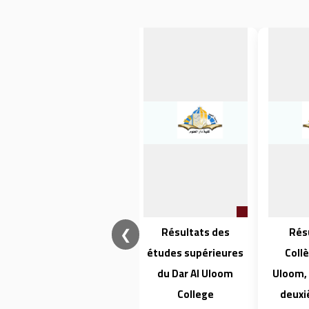
❮
La période de
Résultats des
Rés
candidature pour
études supérieures
Collè
les études de
du Dar Al Uloom
Uloom,
troisième cycle au
College
deuxi