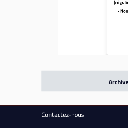
Dar Al Uloom
(réguli
College est
- Nou
maintenant
ouverte.
Archiv
Contactez-nous