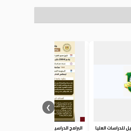
❮
ل للدراسات العليا
البرامج الدراسية لكلية الاداب بمصروفات