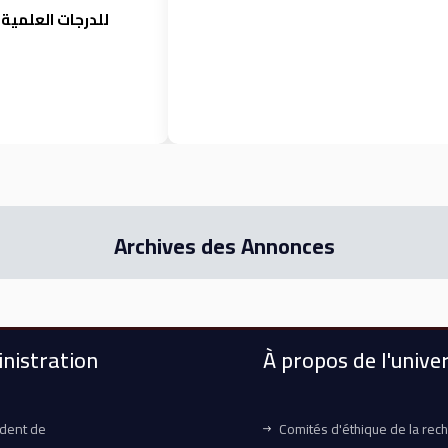
للدرجات العلمية 
Archives des Annonces
nistration
À propos de l'univer
ident de
Comités d'éthique de la rec