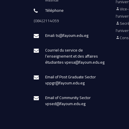
Mashtal
l'univer
Vice
Téléphone
l'univer
(084)2114059
Secré
l'univer
Email: ts@fayoum.edu.eg
Conse
Courriel du service de
l’enseignement et des affaires
étudiantes vpesa@fayoum.edu.eg
Email of Post Graduate Sector
vppgr@fayoum.edu.eg
Email of Community Sector
vpsed@fayoum.edu.eg