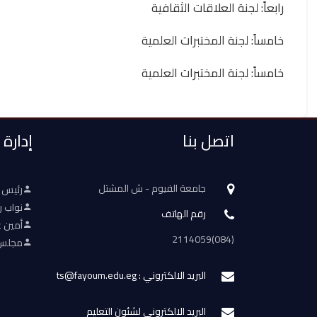
رابعاً: لجنة العلاقات الثقافية
خامساً: لجنة المختبرات العلمية
خامساً: لجنة المختبرات العلمية
اتصل بنا
إدارة
جامعة الفيوم - ش المشتل
رئيس 
نواب ر
رقم الهاتف
أمين ع
(084)2114059
مجلس 
البريد الالكتروني : ts@fayoum.edu.eg
البريد الالكتروني لشئون التعليم