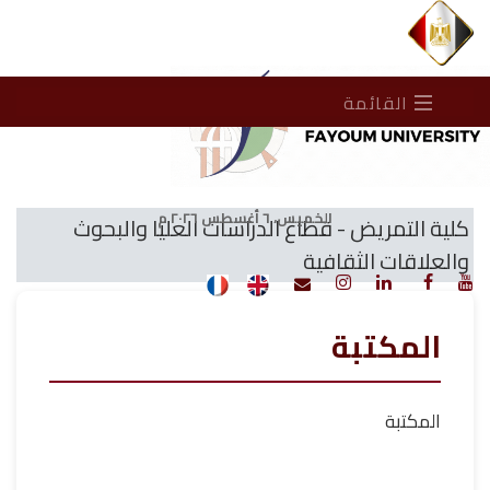
القائمة
الخميس، ٦ أغسطس ٢٠٢٦ م
كلية التمريض - قطاع الدراسات العليا والبحوث
والعلاقات الثقافية
المكتبة
المكتبة