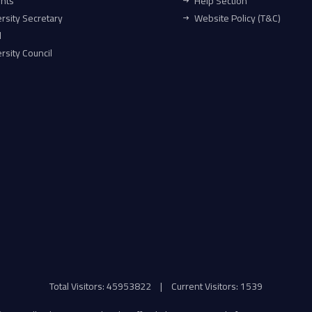
ents
Help Section
rsity Secretary
Website Policy (T&C)
l
rsity Council
Total Visitors: 45953822
|
Current Visitors: 1539