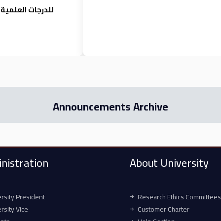
للدرجات العلمية 
Announcements Archive
nistration
About University
rsity President
Research Ethics Committees
rsity Vice
Customer Charter