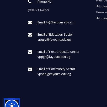
Presid
Phone No
Unive
(084)2114059
Genera
Unive
Email: ts@fayoum.edu.eg
Email of Education Sector
vpesa@fayoum.edu.eg
Email of Post Graduate Sector
vppgr@fayoum.edu.eg
Email of Community Sector
vpsed@fayoum.edu.eg