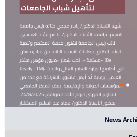
لتأهيل شباب الجامعات
شهد الأستاذ الدكتور/ ياسر مجدي حتاته رئيس جامعة
الفيوم، يرافقه الأستاذ الدكتور/ عاصم فؤاد العيسوي
نائب رئيس الجامعة لشئون خدمة المجتمع وتنمية
البيئة، انطلاق فعاليات النسخة الثانية من مبادرة «كن
مستعدًا»، تحت شعار «مليون مؤهل مبتكر» (Be
Ready- 1M)، التي أطلقتها وزارة التعليم العالي والبحث
العلمي برعاية أ.د أيمن عاشور، بالشراكة مع عدد من
المؤسسات الدولية والإقليمية، بمقر المركز الجامعي
للتطوير المهني اليوم الأحد الموافق 24/8/2025.
بحضور الأستاذ الدكتور/ عماد عبد السلام المستشار
الإعلامي لرئيس الجامعة ومدير المركز الجامعي
News Arch
للتطوير المهني، والدكتور/ إسلام سالم نائب مدير
المركز.
Fa