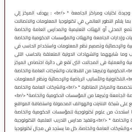
يهدف المركز إلي : <br/> * توفير خدمة إنترنت آمنة وجيدة لكليات ومراكز الجامعة. <br/> *ضمان استمرارية تطوير قطاع تكنولوجيا
ور العالمي في تكنولوجيا المعلومات والاتصالات.<br/> *توفير خدمة تصميم المقررات
 الهيئات التعليمية والمدارس العامة والخاصة.<br/> * تقديم خدمات الدعم الفني
لجامعة والهيئات والمؤسسات الحكومية والخاصة.<br/> * التدريب على مجالات تشغيل أجهزة الحاسب
رياضية والإحصائية وتصميم نظم المعلومات واستخدام الحاسب في
ابههما والشهادات الدولية المتعلقة بالحاسب الآلى.<br/> * إجراء
ة فى المجالات التى تقع فى دائرة اختصاص المركز.<br/> * تقديم الاستشارات العلمية والتطبيقية للباحثين والهيئات
الحكومية وغيرها من القطاعات والشركات العامة والخاصة.<br/> * المساهمة فى تطوير أساليب التعليم والبحث العلمى بإستخدام الحاسبات
الالكترونية والأساليب الرياضية والإحصائية ونظم المعلومات.<br/> * تصميم وتنفيذ نظم وبرامج وشبكات الحاسب للهيئات الحكومية والخاصة
والشركات العامة والخاصة.<br/> * توثيق الروابط الثقافية والعليمة مع الجامعات الأخرى والهيئات العلمية المتخصصة والمراكز المناظرة.
<br/> *صيانة أجهزة الحاسب وملحقاتها وتجميع الأجهزة لخدمة الجامعة وغيرها من المؤسسات الحكومية والخاصة.<br/> * تصميم وتنفيذ
ة الانترنت والهواتف المحمولة واستضافة المواقع.<br/> * تصميم وتنفيذ
ستحدث من علوم تكنولوجية للمؤسسات الحكومية والخاصة.<br/> * عمل
وتنفيذ مدارس التدريب العلمية التكنولوجية.<br/> * وضع خطط وسياسات الرقمنة والتحول الرقمي للجامعة والهيئات الحكومية والخاصة
تكنولوجيا.<br/>